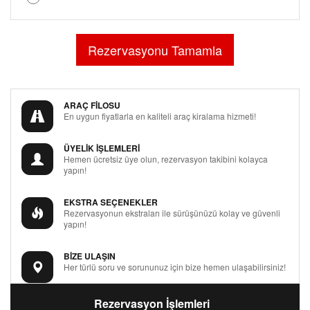
ARAÇ FİLOSU
En uygun fiyatlarla en kaliteli araç kiralama hizmeti!
ÜYELİK İŞLEMLERİ
Hemen ücretsiz üye olun, rezervasyon takibini kolayca
yapın!
EKSTRA SEÇENEKLER
Rezervasyonun ekstraları ile sürüşünüzü kolay ve güvenli
yapın!
BİZE ULAŞIN
Her türlü soru ve sorununuz için bize hemen ulaşabilirsiniz!
Rezervasyon İşlemleri