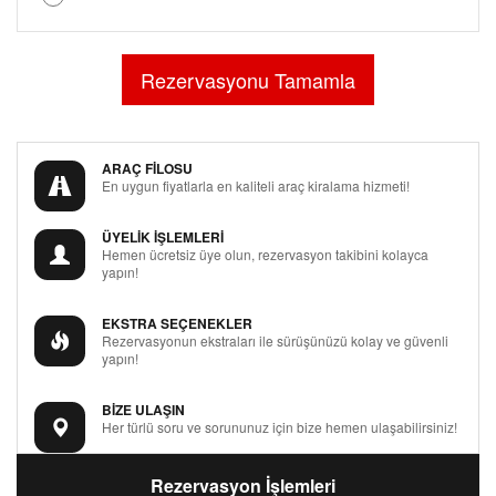
ARAÇ FİLOSU
En uygun fiyatlarla en kaliteli araç kiralama hizmeti!
ÜYELİK İŞLEMLERİ
Hemen ücretsiz üye olun, rezervasyon takibini kolayca
yapın!
EKSTRA SEÇENEKLER
Rezervasyonun ekstraları ile sürüşünüzü kolay ve güvenli
yapın!
BİZE ULAŞIN
Her türlü soru ve sorununuz için bize hemen ulaşabilirsiniz!
Rezervasyon İşlemleri